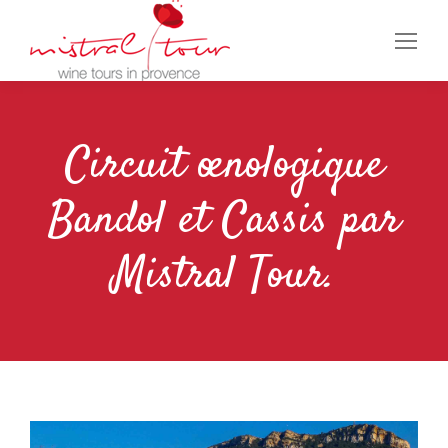
Circuit œnologique
Bandol et Cassis par
Mistral Tour.