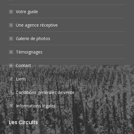
in
in
opens
in
Votre guide
new
new
in
new
window
window
new
window
Une agence réceptive
window
Galerie de photos
Témoignages
Contact
Liens
Conditions générales de vente
Informations légales
Les Circuits